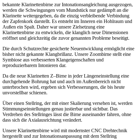
bekannte Klarinettenbirne zur Intonationsangleichung ausgezogen,
werden die Schwingungen vom Mundstück nur gedämpft an die
Klarinette weitergegeben, da die einzig verbleibende Verbindung
der Zapfenkork darstellt. Es entsteht im Inneren ein Hohlraum und
Außen ein Spalt. Daher war unsere Zielsetzung eine
Klarinettenbirne zu entwickeln, die klanglich neue Dimensionen
eröffnet und gleichzeitig die zuvor genannten Probleme beseitigt.
Die durch Schutzrechte gesicherte Neuentwicklung ermöglicht eine
bisher nicht gekannte Klangbrillanz. Unsere Zoombirne stellt eine
Symbiose aus verbesserten Klangeigenschaften und
reproduzierbarem Intonieren dar.
Da die neue Klarinetten Z–Birne in jeder Längeneinstellung eine
durchgehende Bohrung hat und auch im Außenbereich nicht
unterbrochen wird, ergeben sich Verbesserungen, die bis heute
unvorstellbar schienen.
Über einen Stellring, der mit einer Skalierung versehen ist, werden
Stimmungseinstellungen genau justierbar und sichtbar. Das
Verdrehen des Stellringes lässt die Birne auseinander fahren, ohne
dass sich die Axialausrichtung verändert.
Unsere Klarinettenbirne wird mit modernster CNC Drehtechnik
hergestellt und zur Intonationsanpassung mit dem Stellring