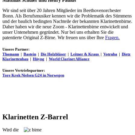
Matthias Schuler und Henry Paulus
Wir sind seit über 20 Jahren Mitglieder im Beethovenorchester
Bonn. Als Berufsmusiker kennen wir die Problematik des Stimmens
und der baulich bedingten Nachteile der bekannten Klarinettenbirne.
Daher haben wir die neue Zoom - Klarinettenbirne entwickelt und
unser Untenehmen gegründet. Nur bei uns erhalten Sie die
patentierte Original Z-Birne. Wir freuen uns über Ihre
Fragen.
Unsere Partner:
Thomann
|
Bastein
|
Die Holzbläser
|
Leitner & Kraus
|
Votruba
|
Dietz
Klarinettenbau
|
Hüyng
|
World Clarinet Alliance
Unsere Vertriebspartner:
Tore Krok Nielsen G24 in Norwegen
Klarinetten Z-Barrel
Wird die