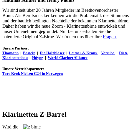
Matthias Schuler und Henry Paulus
Wir sind seit über 20 Jahren Mitglieder im Beethovenorchester
Bonn. Als Berufsmusiker kennen wir die Problematik des Stimmens
und der baulich bedingten Nachteile der bekannten Klarinettenbirne.
Daher haben wir die neue Zoom - Klarinettenbirne entwickelt und
unser Untenehmen gegründet. Nur bei uns erhalten Sie die
patentierte Original Z-Birne. Wir freuen uns über Ihre
Fragen.
Unsere Partner:
Thomann
|
Bastein
|
Die Holzbläser
|
Leitner & Kraus
|
Votruba
|
Dietz
Klarinettenbau
|
Hüyng
|
World Clarinet Alliance
Unsere Vertriebspartner:
Tore Krok Nielsen G24 in Norwegen
Klarinetten Z-Barrel
Wird die