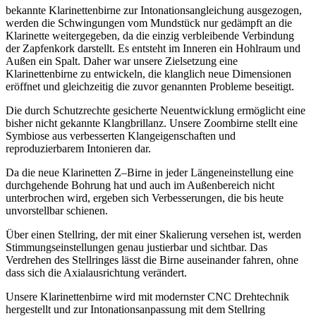
bekannte Klarinettenbirne zur Intonationsangleichung ausgezogen,
werden die Schwingungen vom Mundstück nur gedämpft an die
Klarinette weitergegeben, da die einzig verbleibende Verbindung
der Zapfenkork darstellt. Es entsteht im Inneren ein Hohlraum und
Außen ein Spalt. Daher war unsere Zielsetzung eine
Klarinettenbirne zu entwickeln, die klanglich neue Dimensionen
eröffnet und gleichzeitig die zuvor genannten Probleme beseitigt.
Die durch Schutzrechte gesicherte Neuentwicklung ermöglicht eine
bisher nicht gekannte Klangbrillanz. Unsere Zoombirne stellt eine
Symbiose aus verbesserten Klangeigenschaften und
reproduzierbarem Intonieren dar.
Da die neue Klarinetten Z–Birne in jeder Längeneinstellung eine
durchgehende Bohrung hat und auch im Außenbereich nicht
unterbrochen wird, ergeben sich Verbesserungen, die bis heute
unvorstellbar schienen.
Über einen Stellring, der mit einer Skalierung versehen ist, werden
Stimmungseinstellungen genau justierbar und sichtbar. Das
Verdrehen des Stellringes lässt die Birne auseinander fahren, ohne
dass sich die Axialausrichtung verändert.
Unsere Klarinettenbirne wird mit modernster CNC Drehtechnik
hergestellt und zur Intonationsanpassung mit dem Stellring