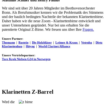
Matthias Schuler und Henry Paulus
Wir sind seit über 20 Jahren Mitglieder im Beethovenorchester
Bonn. Als Berufsmusiker kennen wir die Problematik des Stimmens
und der baulich bedingten Nachteile der bekannten Klarinettenbirne.
Daher haben wir die neue Zoom - Klarinettenbirne entwickelt und
unser Untenehmen gegründet. Nur bei uns erhalten Sie die
patentierte Original Z-Birne. Wir freuen uns über Ihre
Fragen.
Unsere Partner:
Thomann
|
Bastein
|
Die Holzbläser
|
Leitner & Kraus
|
Votruba
|
Dietz
Klarinettenbau
|
Hüyng
|
World Clarinet Alliance
Unsere Vertriebspartner:
Tore Krok Nielsen G24 in Norwegen
Klarinetten Z-Barrel
Wird die