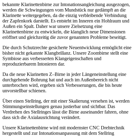
bekannte Klarinettenbirne zur Intonationsangleichung ausgezogen,
werden die Schwingungen vom Mundstück nur gedämpft an die
Klarinette weitergegeben, da die einzig verbleibende Verbindung
der Zapfenkork darstellt. Es entsteht im Inneren ein Hohlraum und
Außen ein Spalt. Daher war unsere Zielsetzung eine
Klarinettenbirne zu entwickeln, die klanglich neue Dimensionen
eröffnet und gleichzeitig die zuvor genannten Probleme beseitigt.
Die durch Schutzrechte gesicherte Neuentwicklung ermöglicht eine
bisher nicht gekannte Klangbrillanz. Unsere Zoombirne stellt eine
Symbiose aus verbesserten Klangeigenschaften und
reproduzierbarem Intonieren dar.
Da die neue Klarinetten Z–Birne in jeder Längeneinstellung eine
durchgehende Bohrung hat und auch im Außenbereich nicht
unterbrochen wird, ergeben sich Verbesserungen, die bis heute
unvorstellbar schienen.
Über einen Stellring, der mit einer Skalierung versehen ist, werden
Stimmungseinstellungen genau justierbar und sichtbar. Das
Verdrehen des Stellringes lässt die Birne auseinander fahren, ohne
dass sich die Axialausrichtung verändert.
Unsere Klarinettenbirne wird mit modernster CNC Drehtechnik
hergestellt und zur Intonationsanpassung mit dem Stellring