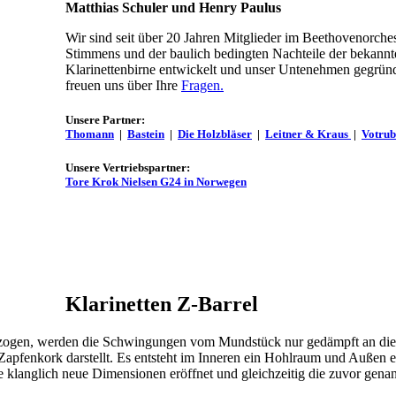
Matthias Schuler und Henry Paulus
Wir sind seit über 20 Jahren Mitglieder im Beethovenorche
Stimmens und der baulich bedingten Nachteile der bekannt
Klarinettenbirne entwickelt und unser Untenehmen gegründet
freuen uns über Ihre
Fragen.
Unsere Partner:
Thomann
|
Bastein
|
Die Holzbläser
|
Leitner & Kraus
|
Votru
Unsere Vertriebspartner:
Tore Krok Nielsen G24 in Norwegen
Klarinetten Z-Barrel
sgezogen, werden die Schwingungen vom Mundstück nur gedämpft an die
Zapfenkork darstellt. Es entsteht im Inneren ein Hohlraum und Außen e
e klanglich neue Dimensionen eröffnet und gleichzeitig die zuvor gena