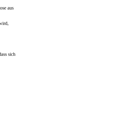
iose aus
wird,
dass sich