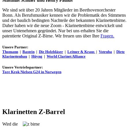
Matthias Schuler und Henry Paulus
Wir sind seit über 20 Jahren Mitglieder im Beethovenorchester
Bonn. Als Berufsmusiker kennen wir die Problematik des Stimmens
und der baulich bedingten Nachteile der bekannten Klarinettenbirne.
Daher haben wir die neue Zoom - Klarinettenbirne entwickelt und
unser Untenehmen gegründet. Nur bei uns erhalten Sie die
patentierte Original Z-Birne. Wir freuen uns über Ihre
Fragen.
Unsere Partner:
Thomann
|
Bastein
|
Die Holzbläser
|
Leitner & Kraus
|
Votruba
|
Dietz
Klarinettenbau
|
Hüyng
|
World Clarinet Alliance
Unsere Vertriebspartner:
Tore Krok Nielsen G24 in Norwegen
Klarinetten Z-Barrel
Wird die