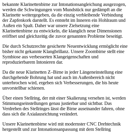
bekannte Klarinettenbirne zur Intonationsangleichung ausgezogen,
werden die Schwingungen vom Mundstück nur gedämpft an die
Klarinette weitergegeben, da die einzig verbleibende Verbindung
der Zapfenkork darstellt. Es entsteht im Inneren ein Hohlraum und
Außen ein Spalt. Daher war unsere Zielsetzung eine
Klarinettenbirne zu entwickeln, die klanglich neue Dimensionen
eröffnet und gleichzeitig die zuvor genannten Probleme beseitigt.
Die durch Schutzrechte gesicherte Neuentwicklung ermöglicht eine
bisher nicht gekannte Klangbrillanz. Unsere Zoombirne stellt eine
Symbiose aus verbesserten Klangeigenschaften und
reproduzierbarem Intonieren dar.
Da die neue Klarinetten Z–Birne in jeder Längeneinstellung eine
durchgehende Bohrung hat und auch im Außenbereich nicht
unterbrochen wird, ergeben sich Verbesserungen, die bis heute
unvorstellbar schienen.
Über einen Stellring, der mit einer Skalierung versehen ist, werden
Stimmungseinstellungen genau justierbar und sichtbar. Das
Verdrehen des Stellringes lässt die Birne auseinander fahren, ohne
dass sich die Axialausrichtung verändert.
Unsere Klarinettenbirne wird mit modernster CNC Drehtechnik
hergestellt und zur Intonationsanpassung mit dem Stellring