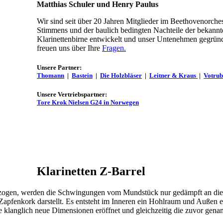
Matthias Schuler und Henry Paulus
Wir sind seit über 20 Jahren Mitglieder im Beethovenorche
Stimmens und der baulich bedingten Nachteile der bekannt
Klarinettenbirne entwickelt und unser Untenehmen gegründet
freuen uns über Ihre
Fragen.
Unsere Partner:
Thomann
|
Bastein
|
Die Holzbläser
|
Leitner & Kraus
|
Votru
Unsere Vertriebspartner:
Tore Krok Nielsen G24 in Norwegen
Klarinetten Z-Barrel
sgezogen, werden die Schwingungen vom Mundstück nur gedämpft an die
Zapfenkork darstellt. Es entsteht im Inneren ein Hohlraum und Außen e
e klanglich neue Dimensionen eröffnet und gleichzeitig die zuvor gena