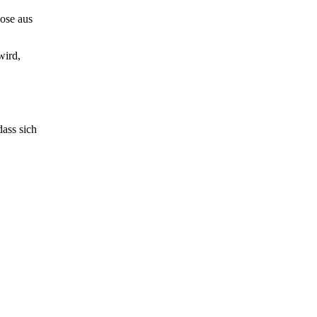
iose aus
wird,
dass sich